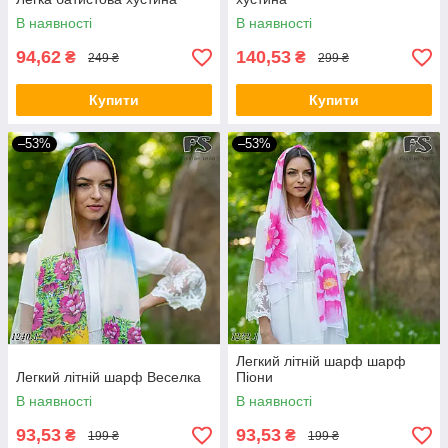
В наявності
В наявності
94,62
140,53
₴
₴
249 ₴
299 ₴
Купити
Купити
–53%
–53%
Легкий літній шарф шарф
Легкий літній шарф Веселка
Піони
В наявності
В наявності
93,53
93,53
₴
₴
199 ₴
199 ₴