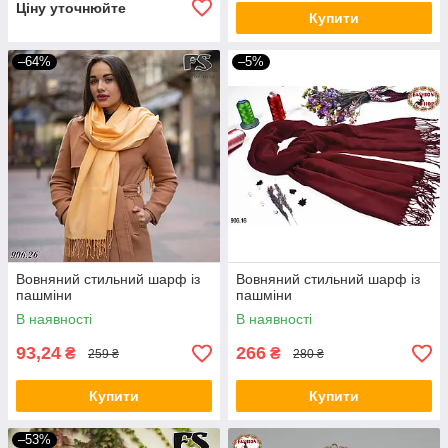
Ціну уточнюйте
Купити
–64%
–5%
Вовняний стильний шарф із
Вовняний стильний шарф із
пашміни
пашміни
В наявності
В наявності
93,24
266
₴
₴
259 ₴
280 ₴
Купити
Купити
–53%