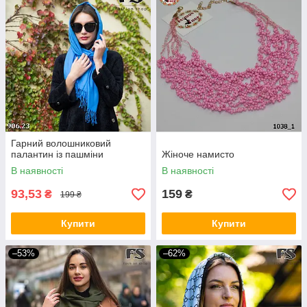
Гарний волошниковий
палантин із пашміни
Жіноче намисто
В наявності
В наявності
93,53
159
₴
₴
199 ₴
Купити
Купити
–53%
–62%