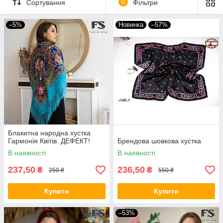
Сортування
0
Фільтри
–5%
Новинка
–57%
Блакитна народна хустка
Гармонія Квітів. ДЕФЕКТ!
Брендова шовкова хустка
В наявності
В наявності
237,50
236,50
₴
₴
250 ₴
550 ₴
Купити
Купити
–53%