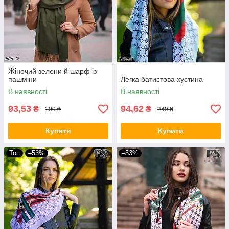
Жіночий зелени й шарф із
пашміни
Легка батистова хустина
В наявності
В наявності
93,53
94,62
₴
₴
199 ₴
249 ₴
Купити
Купити
Топ
–53%
–53%