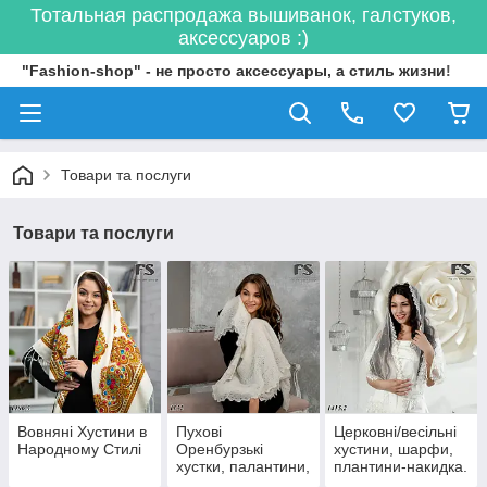
Тотальная распродажа вышиванок, галстуков,
аксессуаров :)
"Fashion-shop" - не просто аксессуары, а стиль жизни!
Товари та послуги
Товари та послуги
Вовняні Хустини в
Пухові
Церковні/весільні
Народному Стилі
Оренбурзькі
хустини, шарфи,
хустки, палантини,
плантини-накидка.
шалі
хомути/снуди