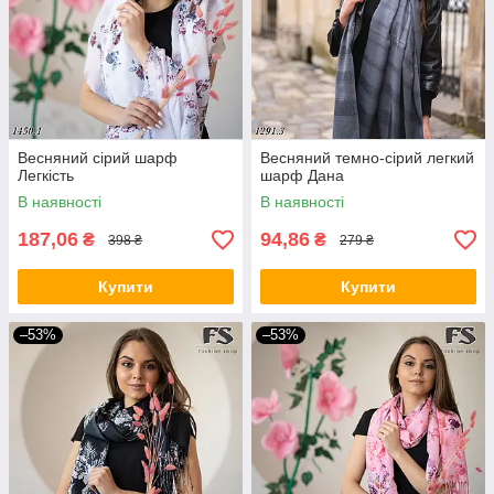
Весняний сірий шарф
Весняний темно-сірий легкий
Легкість
шарф Дана
В наявності
В наявності
187,06
94,86
₴
₴
398 ₴
279 ₴
Купити
Купити
–53%
–53%