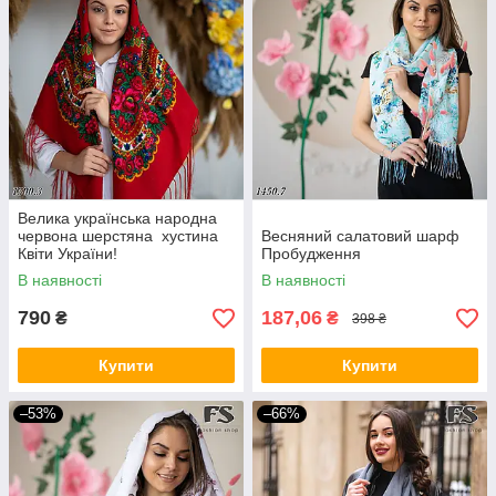
Велика українська народна
червона шерстяна хустина
Весняний салатовий шарф
Квіти України!
Пробудження
В наявності
В наявності
790
187,06
₴
₴
398 ₴
Купити
Купити
–53%
–66%