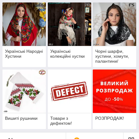
Українські Народні
Українські
Чорні шарфи,
Хустини
колекційні хустки
хустини, хомути,
палантини/
накидки
Вишиті рушники
Товари з
РОЗПРОДАЖ!
дефектом!