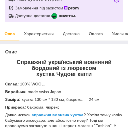
Замовлення під захистом
Доступна доставка
Опис
Характеристики
Доставка
Оплата
Умови п
Опис
Справжній український вовняний
бордовий із люрексом
хустка Чудові квіти
Склад:
100% WOOL.
Виробник:
made swiss Japan.
Заміри:
хустка 130 см * 130 см, бахрома — 24 см.
Прикраса:
бахрома, люрекс.
Давно искали
справжня вовняна хустка
?
Хотіли точну копію
бабусівого аксесуара, але абсолютно нову? Тоді ми
пропонуємо заглянути в наш інтернет-магазин "Fashion". У