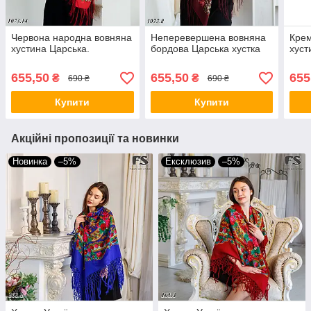
Червона народна вовняна
Неперевершена вовняна
Кре
хустина Царська.
бордова Царська хустка
хуст
655,50
655,50
655
₴
₴
690 ₴
690 ₴
Купити
Купити
Акційні пропозиції та новинки
Новинка
–5%
Ексклюзив
–5%