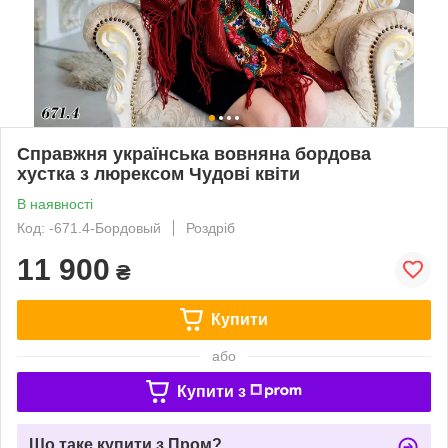
Справжня українська вовняна бордова
хустка з люрексом Чудові квіти
В наявності
Код: -671.4-Бордовый
Роздріб
11 900
₴
Купити
або
Купити з
Що таке купити з Пром?