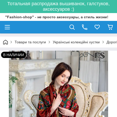
Тотальная распродажа вышиванок, галстуков,
аксессуаров :)
"Fashion-shop" - не просто аксессуары, а стиль жизни!
Товари та послуги
Українські колекційні хустки
Дорог
В НАЛИЧИИ