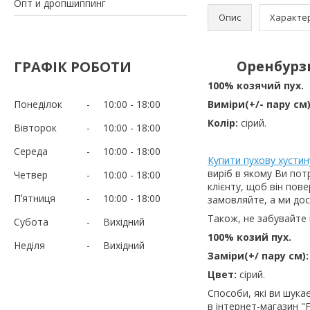
Опт и дропшиппинг
Опис
Характе
Оренбурзь
ГРАФІК РОБОТИ
100% козячий пух.
Понеділок
10:00
18:00
Виміри
(+/- пару см
Колір:
сірий.
Вівторок
10:00
18:00
Середа
10:00
18:00
Купити пухову хустин
виріб в якому Ви пот
Четвер
10:00
18:00
клієнту, щоб він пов
Пʼятниця
10:00
18:00
замовляйте, а ми дос
Також, не забувайте 
Субота
Вихідний
100% козий пух.
Неділя
Вихідний
Заміри
(+/ пару см)
Цвет:
сірий.
Способи, які ви шука
в інтернет-магазин "