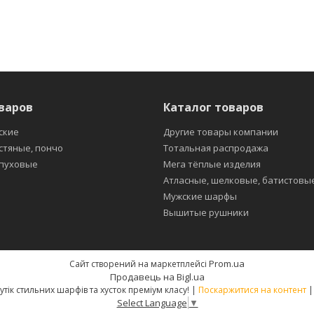
варов
Каталог товаров
ские
Другие товары компании
стяные, пончо
Тотальная распродажа
 пуховые
Мега тёплые изделия
Атласные, шелковые, батистовы
Мужские шарфы
Вышитые рушники
Prom.ua
Сайт створений на маркетплейсі
Продавець на Bigl.ua
"Fashion-shop" - інтернет-бутік стильних шарфів та хусток преміум класу! |
Поскаржитися на контент
Select Language
▼