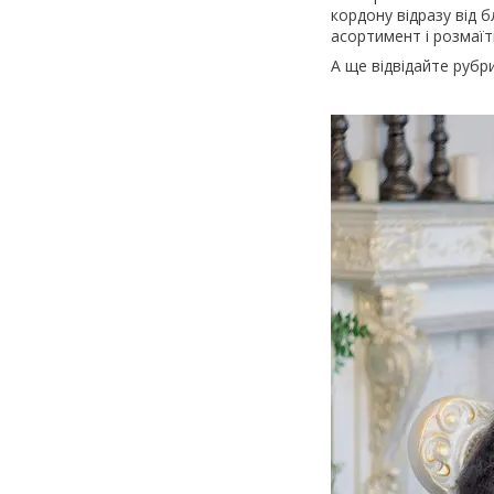
кордону відразу від б
асортимент і розмаїт
А ще відвідайте рубр