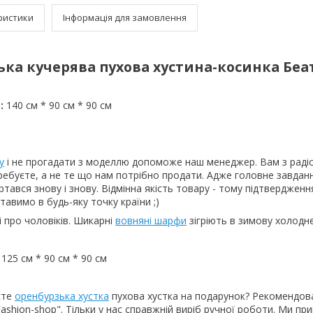
ристики
Інформація для замовлення
ка кучерява пухова хустина-косинка Беа
)
:
140 см * 90 см * 90 см
у
і не прогадати з моделлю допоможе наш менеджер. Вам з раді
ребуєте, а не те що нам потрібно продати. Адже головне завдан
ертався знову і знову. Відмінна якість товару - тому підтверджен
тавимо в будь-яку точку країни ;)
і про чоловіків. Шикарні
вовняні шарфи
зігріють в зимову холодне
:
125 см * 90 см * 90 см
єте
оренбурзька хустка
пухова хустка на подарунок? Рекомендов
Fashion-shop". Тільки у нас справжній виріб ручної роботи. Ми пр