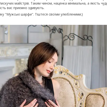
лискучих майстрів. Таким чином, наценка мінімальна, а якість чу
ість вас приємно здивують.
ику "Мужські шарфи". Тіштеся своїми улюбленими;)