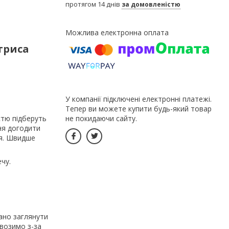
протягом 14 днів
за домовленістю
триса
У компанії підключені електронні платежі.
Тепер ви можете купити будь-який товар
стю підберуть
не покидаючи сайту.
ня догодити
ня. Швидше
чу.
ано заглянути
ивозимо з-за