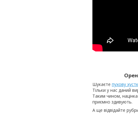
Орен
Шукаєте
пухову хуст
Тільки у нас даний в
Таким чином, націнка 
приємно здивують.
А ще відвідайте рубр