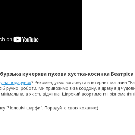
бурзька кучерява пухова хустка-косинка Беатріса
ку на подарунок
? Рекомендуємо заглянути в інтернет-магазин "Fa
иріб ручної роботи. Ми привозимо з-за кордону, відразу від чудов
мінімальна, а якість відмінна. Широкий асортимент і різноманітн
ику "Чоловічі шарфи". Порадуйте своїх коханих;)