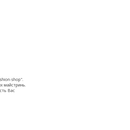
shion-shop".
их майстринь.
ість Вас