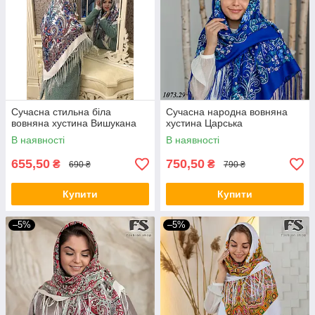
Сучасна стильна біла
Сучасна народна вовняна
вовняна хустина Вишукана
хустина Царська
В наявності
В наявності
655,50
750,50
₴
₴
690 ₴
790 ₴
Купити
Купити
–5%
–5%