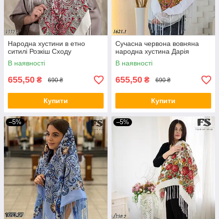
Народна хустини в етно
Сучасна червона вовняна
ситилі Розкіш Сходу
народна хустина Дарія
В наявності
В наявності
655,50
655,50
₴
₴
690 ₴
690 ₴
Купити
Купити
–5%
–5%