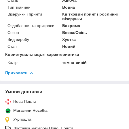
Стать
Жіноча
Тип тканини
Вовна
Візерунки і принти
Квітковий принт і рослинні
візерунки
Оздоблення та прикраси
Бахрома
Сезон
Весна/Осінь
Вид виробу
Хустка
Стан
Новий
Користувальницькі характеристики
Колір
темно-синій
Приховати
Умови доставки
Нова Пошта
Магазини Rozetka
Укрпошта
Доставка кур'єром Нової Пошти