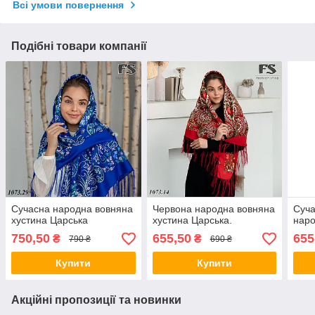
Всі умови повернення
Подібні товари компанії
Сучасна народна вовняна
Червона народна вовняна
Суча
хустина Царська
хустина Царська.
наро
750,50
655,50
655
₴
₴
790 ₴
690 ₴
Купити
Купити
Акційні пропозиції та новинки