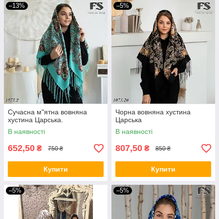
–13%
–5%
Сучасна м"ятна вовняна
Чорна вовняна хустина
хустина Царська.
Царська
В наявності
В наявності
652,50
807,50
₴
₴
750 ₴
850 ₴
Купити
Купити
–5%
–5%