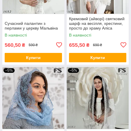
Кремовий (айворі) святковий
Сучасний палантин з
шарф на весілля, хрестини,
перлами у церкву Мальвіна
просто до храму Аліса
В наявності
В наявності
560,50
655,50
₴
₴
590 ₴
690 ₴
Купити
Купити
–5%
–5%