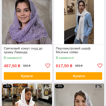
Святковий хомут снуд до
Перламутровий шарф
храму Лаванда
Місячне сяйво
В наявності
В наявності
467,50
617,50
₴
₴
550 ₴
650 ₴
Купити
Купити
–5%
–5%