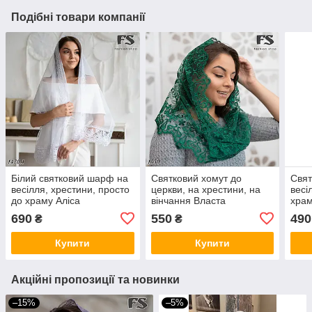
Подібні товари компанії
Білий святковий шарф на
Святковий хомут до
Свя
весілля, хрестини, просто
церкви, на хрестини, на
весі
до храму Аліса
вінчання Власта
храм
690
550
490
₴
₴
Купити
Купити
Акційні пропозиції та новинки
–15%
–5%