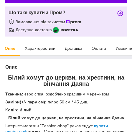
Що таке купити з Пром?
Замовлення під захистом
Доступна доставка
Опис
Характеристики
Доставка
Оплата
Умови п
Опис
Білий хомут до церкви, на хрестини, на
вінчання Даяна
Тканина:
євро сітка, оздоблено красивим мереживом
Заміри(+/- пару см):
п/про 50 см * 45 див.
Колір: білий.
Білий хомут до церкви, на хрестини, на вінчання Даяна
Інтернет-магазин "Fashion-shop" рекомендує
купити
весільний
хомут
. Саме він стане відмінною альтернативою