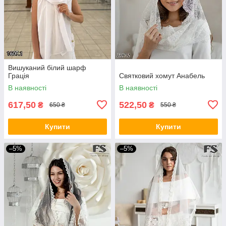
Вишуканий білий шарф
Грація
Святковий хомут Анабель
В наявності
В наявності
617,50
522,50
₴
₴
650 ₴
550 ₴
Купити
Купити
–5%
–5%