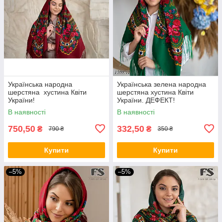
Українська народна
Українська зелена народна
шерстяна хустина Квіти
шерстяна хустина Квіти
України!
України. ДЕФЕКТ!
В наявності
В наявності
750,50
332,50
₴
₴
790 ₴
350 ₴
Купити
Купити
–5%
–5%