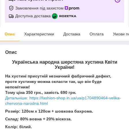
Замовлення під захистом
Доступна доставка
Опис
Характеристики
Доставка
Оплата
Умови п
Опис
Українська народна шерстяна хустина Квіти
України!
На хустині присутній незначний фабричний дефект,
проте хустинку можна скласти так, що він буде
непомітним!
Тому ціна 350 грн., замість 690 грн.
Детальніше: https://fashion-shop.in.ua/ua/p1704890464-velika-
chervona-narodna.html
Розмір: 120см х 120см + шовкова бахрома.
Склад: 80% вовна + 20% віскоза.
Колір: білий.