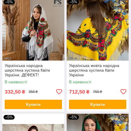
–5%
–5%
Українська народна
Українська жовта народна
шерстяна хустина Квіти
шерстяна хустина Квіти
України. ДЕФЕКТ!
України
В наявності
В наявності
332,50
712,50
₴
₴
350 ₴
750 ₴
Купити
Купити
–5%
–5%