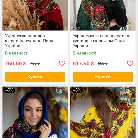
Українська народна
Українська зелена шерстяна
шерстяна хустина Поля
хустина з люрексом Сади
України
України
В наявності
В наявності
750,50
617,50
₴
₴
790 ₴
650 ₴
Купити
Купити
–5%
–5%