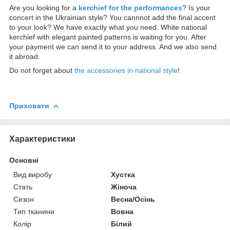
Are you looking for a
kerchief for the performances
?
Is your
concert in the Ukrainian style? You cannnot add the final accent
to your look? We have exactly what you need. White national
kerchief with elegant painted patterns is waiting for you. After
your payment we can send it to your address. And we also send
it abroad.
Do not forget about
the accessories in national style
!
Приховати
Характеристики
Основні
Вид виробу
Хустка
Стать
Жіноча
Сезон
Весна/Осінь
Тип тканини
Вовна
Колір
Білий