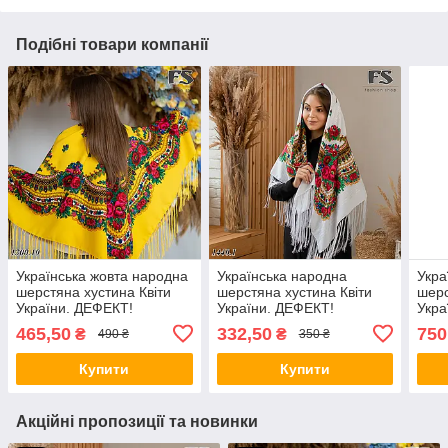
Подібні товари компанії
Українська жовта народна
Українська народна
Укра
шерстяна хустина Квіти
шерстяна хустина Квіти
шерс
України. ДЕФЕКТ!
України. ДЕФЕКТ!
Укра
465,50
332,50
750
₴
₴
490 ₴
350 ₴
Купити
Купити
Акційні пропозиції та новинки