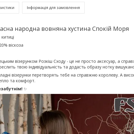
ристики
Інформація для замовлення
асна народна вовняна хустина Спокій Моря
 китиці
20% віскоза
ецьким візерунком Розкіш Сходу - це не просто аксесуар, а справ
реслить твою індивідуальність та додасть образу нотку вишукано
кладні візерунки перетворять тебе на справжню королеву. А висо
епло та комфорт.
езабутнім!
✨