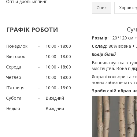
Опт и дропшиппинг
Опис
Характе
Суч
ГРАФІК РОБОТИ
Розмір:
120*120 см +
Понеділок
10:00
18:00
Склад:
80% вовна + 
Колір білий
Вівторок
10:00
18:00
Вовняна хустка з тур
Середа
10:00
18:00
мистецтва. Вона підк
Яскраві кольори та с
Четвер
10:00
18:00
вовна забезпечить т
Пʼятниця
10:00
18:00
Зроби свій образ н
Субота
Вихідний
Неділя
Вихідний