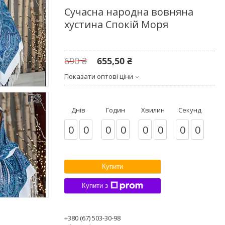
Сучасна народна вовняна
хустина Спокій Моря
690 ₴
655,50 ₴
Показати оптові ціни
Днів
Годин
Хвилин
Секунд
0
0
0
0
0
0
0
0
Купити
Купити з
+380 (67) 503-30-98