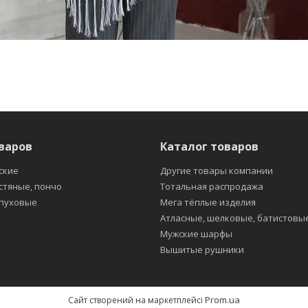
варов
Каталог товаров
ские
Другие товары компании
стяные, пончо
Тотальная распродажа
 пуховые
Мега тёплые изделия
Атласные, шелковые, батистовы
Мужские шарфы
Вышитые рушники
Prom.ua
Сайт створений на маркетплейсі