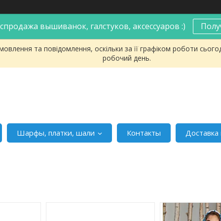
спродажа вышиванок, галстуков, аксессуаров :)
Полу
овлення та повідомлення, оскільки за її графіком роботи сього
робочий день.
Шарфы, платки, шали
Контакты
Доставка 