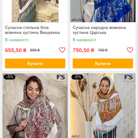
Сучасна стильна біла
Сучасна народна вовняна
вовняна хустина Вишукана
хустина Царська
В наявності
В наявності
655,50
750,50
₴
₴
690 ₴
790 ₴
Купити
Купити
–5%
–5%