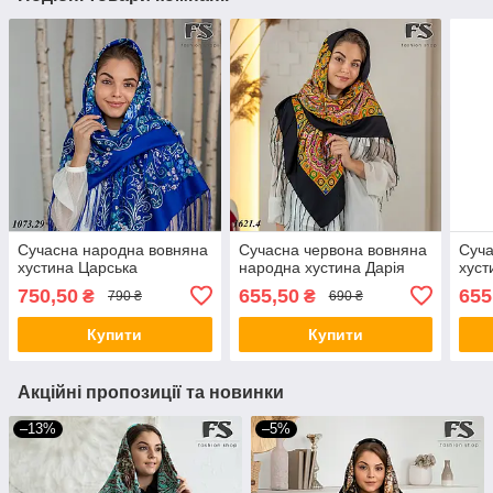
Сучасна народна вовняна
Сучасна червона вовняна
Суча
хустина Царська
народна хустина Дарія
хуст
750,50
655,50
655
₴
₴
790 ₴
690 ₴
Купити
Купити
Акційні пропозиції та новинки
–13%
–5%