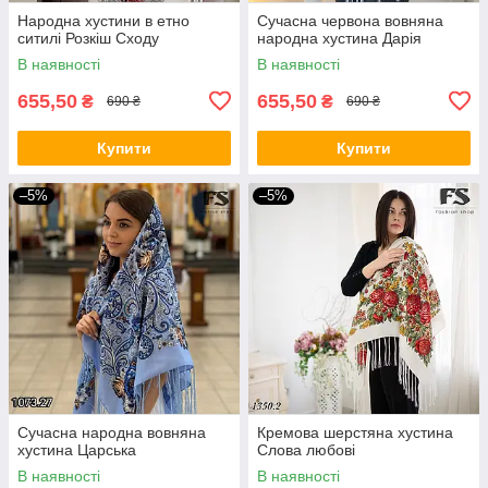
Народна хустини в етно
Сучасна червона вовняна
ситилі Розкіш Сходу
народна хустина Дарія
В наявності
В наявності
655,50
655,50
₴
₴
690 ₴
690 ₴
Купити
Купити
–5%
–5%
Сучасна народна вовняна
Кремова шерстяна хустина
хустина Царська
Слова любові
В наявності
В наявності