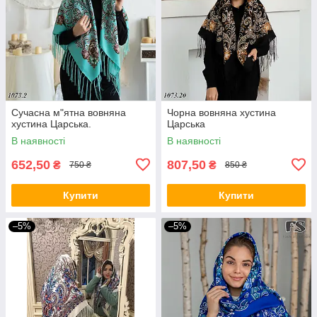
Сучасна м"ятна вовняна
Чорна вовняна хустина
хустина Царська.
Царська
В наявності
В наявності
652,50
807,50
₴
₴
750 ₴
850 ₴
Купити
Купити
–5%
–5%