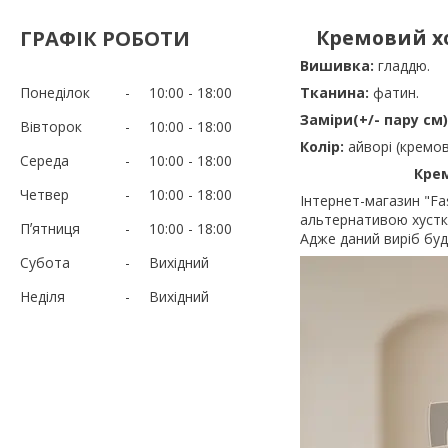
Кремовий хо
ГРАФІК РОБОТИ
Вишивка:
гладдю.
Понеділок
10:00
18:00
Тканина:
фатин.
Заміри(+/- пару см)
Вівторок
10:00
18:00
Колір:
айворі (кремо
Середа
10:00
18:00
Крем
Четвер
10:00
18:00
Інтернет-магазин "F
альтернативою хустк
Пʼятниця
10:00
18:00
Адже даний виріб буд
Субота
Вихідний
Неділя
Вихідний