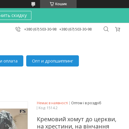
Кошик
чить скидку
+380 (67) 503-30-98
+380 (67) 503-30-98
и оплата
Опт и дропшиппинг
Немає в наявності
Оптом і в роздріб
Код:
1514.2
Кремовий хомут до церкви,
на хрестини, на вінчання