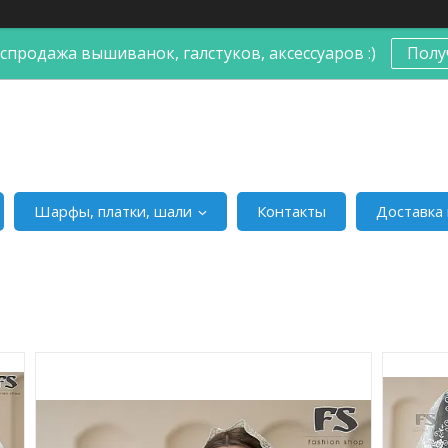
спродажа вышиванок, галстуков, аксессуаров :)
Полу
Шарфы, платки, шали
Контакты
Доставка 