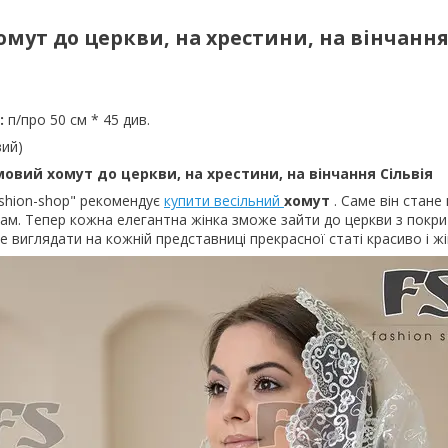
мут до церкви, на хрестини, на вінчання
:
п/про 50 см * 45 див.
вий)
овий хомут до церкви, на хрестини, на вінчання Сільвія
ashion-shop" рекомендує
купити весільний
хомут
. Саме він стане
ам. Тепер кожна елегантна жінка зможе зайти до церкви з покр
е виглядати на кожній представниці прекрасної статі красиво і ж