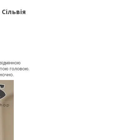
 Сільвія
 відмінною
итою головою.
іночно.