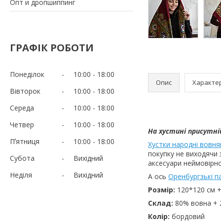
Опт и дропшиппинг
ГРАФІК РОБОТИ
Понеділок
10:00
18:00
Опис
Характе
Вівторок
10:00
18:00
Середа
10:00
18:00
Четвер
10:00
18:00
На хустині присутні
Пʼятниця
10:00
18:00
Хустки народні вовня
покупку не виходячи 
Субота
Вихідний
аксесуари неймовірно
Неділя
Вихідний
А ось
Оренбургзькі п
Розмір:
120*120 см +
Склад:
80% вовна + 
Колір:
бордовий