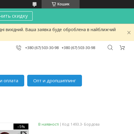
Кошик
чить скидку
дні вихідний. Ваша заявка буде оброблена в найближчий
+380 (67) 503-30-98
+380 (67) 503-30-98
и оплата
Опт и дропшиппинг
В наявності
Код:
1493.3- Бордова
–5%