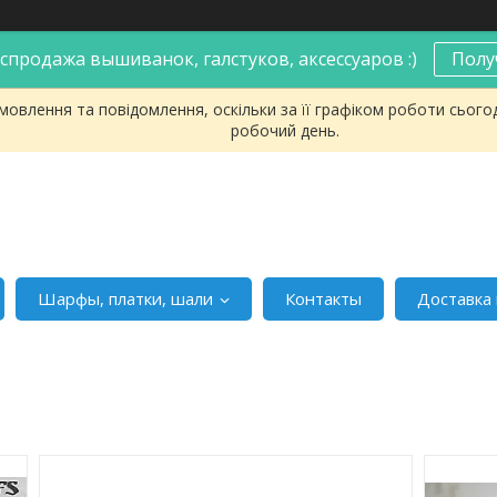
спродажа вышиванок, галстуков, аксессуаров :)
Полу
овлення та повідомлення, оскільки за її графіком роботи сього
робочий день.
Шарфы, платки, шали
Контакты
Доставка 