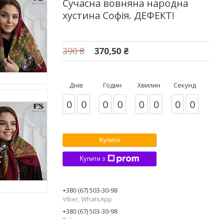
Сучасна вовняна народна
хустина Софія. ДЕФЕКТ!
390 ₴
370,50 ₴
Днів
Годин
Хвилин
Секунд
0
0
0
0
0
0
0
0
Купити
Купити з
+380 (67) 503-30-98
Viber, WhatsApp
+380 (67) 503-30-98