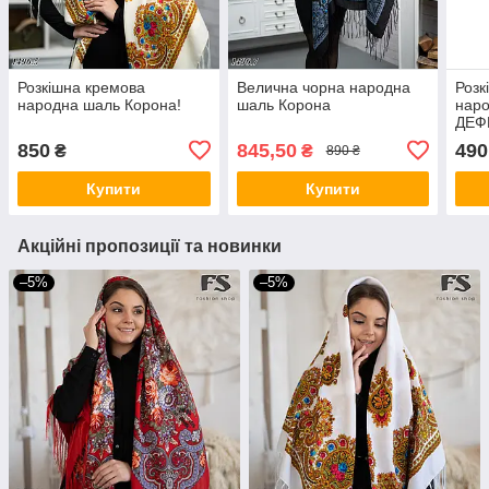
Розкішна кремова
Велична чорна народна
Розк
народна шаль Корона!
шаль Корона
наро
ДЕФ
850
845,50
490
₴
₴
890 ₴
Купити
Купити
Акційні пропозиції та новинки
–5%
–5%