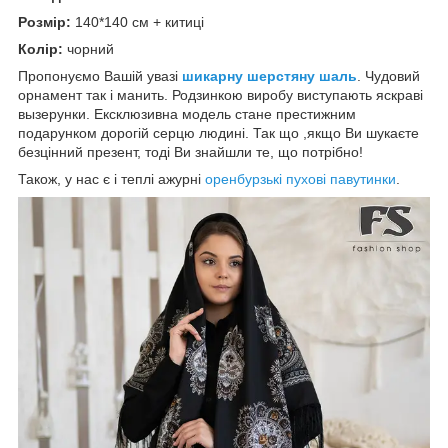
Розмір:
140*140 см + китиці
Колір:
чорний
Пропонуємо Вашій увазі
шикарну шерстяну шаль
. Чудовий
орнамент так і манить. Родзинкою виробу виступають яскраві
вызерунки. Ексклюзивна модель стане престижним
подарунком дорогій серцю людині. Так що ,якщо Ви шукаєте
безцінний презент, тоді Ви знайшли те, що потрібно!
Також, у нас є і теплі ажурні
оренбурзькі пухові павутинки
.