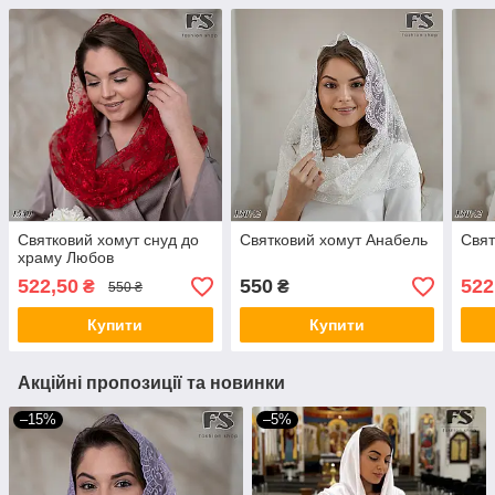
Святковий хомут снуд до
Святковий хомут Анабель
Свят
храму Любов
522,50
550
522
₴
₴
550 ₴
Купити
Купити
Акційні пропозиції та новинки
–15%
–5%