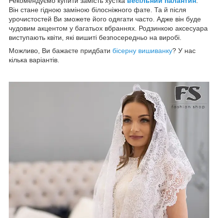
Рекомендуємо купити замість хустка
весільний палантин
.
Він стане гідною заміною білосніжного фате. Та й після
урочистостей Ви зможете його одягати часто. Адже він буде
чудовим акцентом у багатьох вбраннях. Родзинкою аксесуара
виступають квіти, які вишиті безпосередньо на виробі.
Можливо, Ви бажаєте придбати
бісерну вишиванку
? У нас
кілька варіантів.