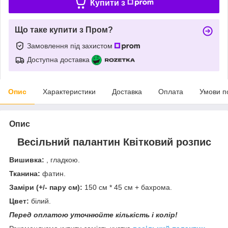
Купити з
Що таке купити з Пром?
Замовлення під захистом
Доступна доставка
Опис
Характеристики
Доставка
Оплата
Умови п
Опис
Весільний палантин Квітковий розпис
Вишивка:
, гладкою.
Тканина:
фатин.
Заміри (+/- пару см):
150 см * 45 см + бахрома.
Цвет:
білий.
Перед оплатою уточнюйте кількість і колір!