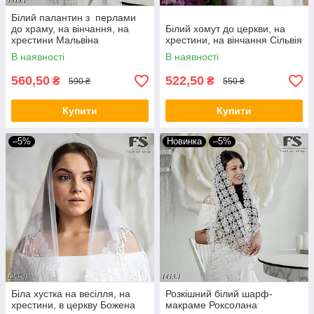
Білий палантин з перлами
до храму, на вінчання, на
Білий хомут до церкви, на
хрестини Мальвіна
хрестини, на вінчання Сільвія
В наявності
В наявності
560,50
522,50
₴
₴
590 ₴
550 ₴
Купити
Купити
–5%
Новинка
–5%
Біла хустка на весілля, на
Розкішний білий шарф-
хрестини, в церкву Божена
макраме Роксолана