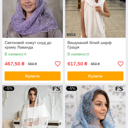
Святковий хомут снуд до
Вишуканий білий шарф
храму Лаванда
Грація
В наявності
В наявності
467,50
617,50
₴
₴
550 ₴
650 ₴
Купити
Купити
–5%
–5%