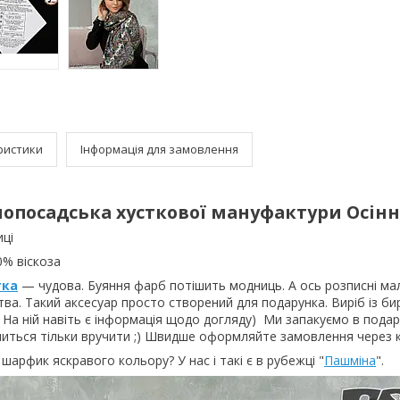
ристики
Інформація для замовлення
лопосадська хусткової мануфактури Осінн
иці
0% віскоза
тка
— чудова. Буяння фарб потішить модниць. А ось розписні м
тва. Такий аксесуар просто створений для подарунка. Виріб із би
 На ній навіть є інформація щодо догляду) Ми запакуємо в пода
шиться тільки вручити ;) Швидше оформляйте замовлення через 
арфик яскравого кольору? У нас і такі є в рубежці "
Пашміна
".