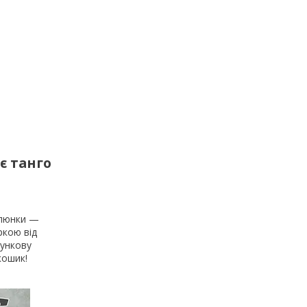
є танго
алюнки —
ркою від
рункову
кошик!