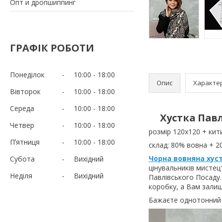
Опт и дропшиппинг
ГРАФІК РОБОТИ
Понеділок
10:00
18:00
Опис
Характе
Вівторок
10:00
18:00
Середа
10:00
18:00
Хустка Пав
Четвер
10:00
18:00
розмір 120х120 + кит
Пʼятниця
10:00
18:00
склад: 80% вовна + 2
Чорна вовняна хус
Субота
Вихідний
цінувальників мистец
Неділя
Вихідний
Павлівського Посаду.
коробку, а Вам зали
Бажаєте однотонний ш