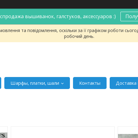
спродажа вышиванок, галстуков, аксессуаров :)
Полу
овлення та повідомлення, оскільки за її графіком роботи сього
робочий день.
Шарфы, платки, шали
Контакты
Доставка 