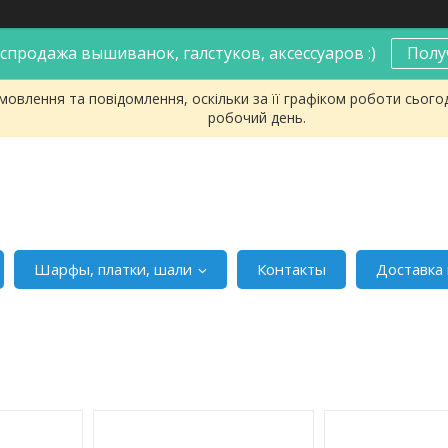
спродажа вышиванок, галстуков, аксессуаров :)
Полу
овлення та повідомлення, оскільки за її графіком роботи сього
робочий день.
Шарфы, платки, шали
Контакты
Доставка 