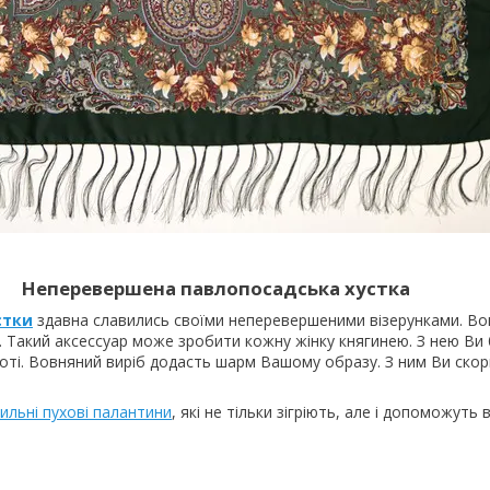
Неперевершена павлопосадська хустка
стки
здавна славились своїми неперевершеними візерунками. Во
і. Такий аксессуар може зробити кожну жінку княгинею. З нею Ви
оті. Вовняний виріб додасть шарм Вашому образу. З ним Ви скор
ильні пухові палантини
, які не тільки зігріють, але і допоможуть 