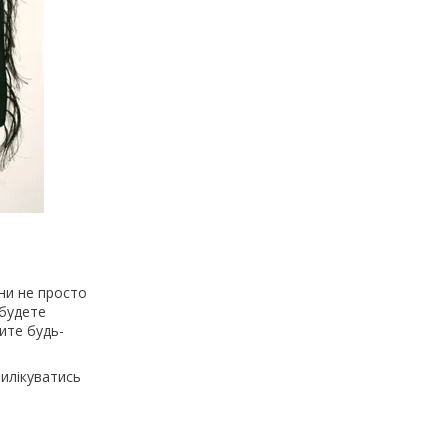
ни не просто
 будете
ите будь-
вилікуватись