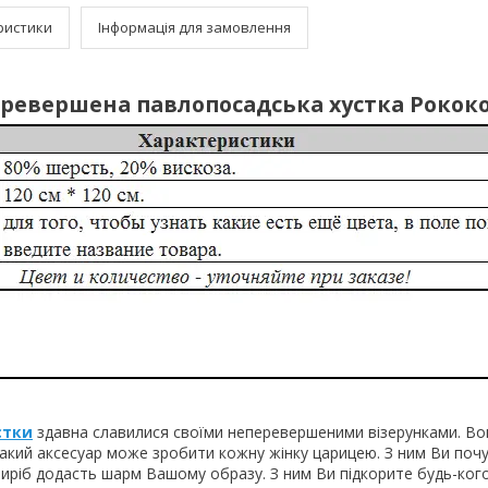
ристики
Інформація для замовлення
ревершена павлопосадська хустка Рокок
стки
здавна славилися своїми неперевершеними візерунками. Во
 Такий аксесуар може зробити кожну жінку царицею. З ним Ви по
виріб додасть шарм Вашому образу. З ним Ви підкорите будь-кого