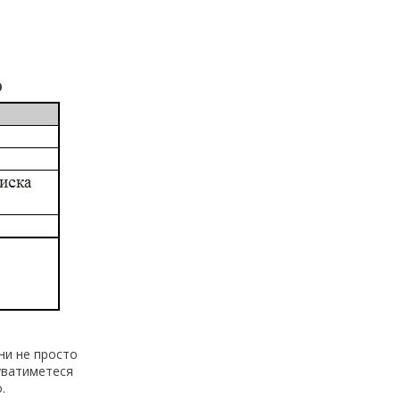
о
ни не просто
чуватиметеся
.