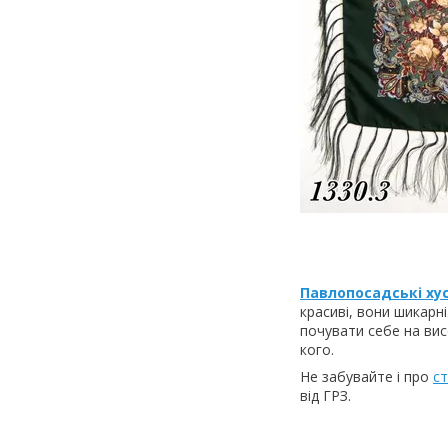
Павлопосадські ху
красиві, вони шикарн
почувати себе на вис
кого.
Не забувайте і про
ст
від ГРЗ.