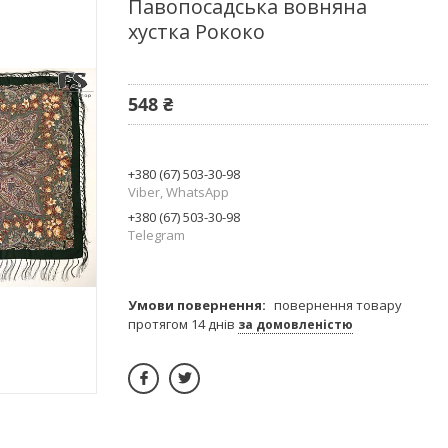
Павопосадська вовняна
хустка Рококо
548 ₴
+380 (67) 503-30-98
Viber, WhatsApp
+380 (67) 503-30-98
Telegram
повернення товару
протягом 14 днів
за домовленістю